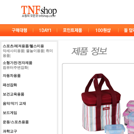
스포츠/레져용품/헬스미용
악세사리용품|
물놀이용품|
취미
용품|
소형가전/전자제품
컴퓨터주변잡화|
자동차용품
패션잡화
보건교육용품
음악/악기 교재
보드게임
운동/스포츠용품
과학교구