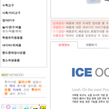
수학교구
사회/지리교구
영어DVD
놀이/완구/퍼즐
보드/퍼즐/큐브|
학원유치원용품
네이버1위제품
핸드폰매장사은품
청소위생용품
글라스락
후라이팬
알람시
사
계
액자
휴지통
정리함
은품
후라이
카세트
건반
팬
냄비
토마스