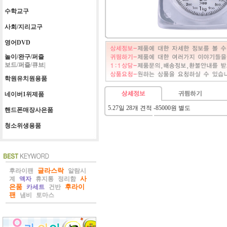
수학교구
사회/지리교구
영어DVD
놀이/완구/퍼즐
보드/퍼즐/큐브|
학원유치원용품
네이버1위제품
5.27일 28개 견적 -85000원 별도
핸드폰매장사은품
청소위생용품
글라스락
후라이팬
알람시
사
계
액자
휴지통
정리함
은품
후라이
카세트
건반
팬
냄비
토마스