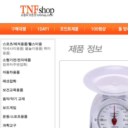
스포츠/레져용품/헬스미용
악세사리용품|
물놀이용품|
취미
용품|
소형가전/전자제품
컴퓨터주변잡화|
자동차용품
패션잡화
보건교육용품
음악/악기 교재
보드게임
운동/스포츠용품
과학교구